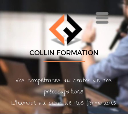
Menu
COLLIN FORMATION
Vos compétences au centre de nos
préoccupations
L’humain au cœur de nos formations
Collin Formation a construit son histoire et sa réputation sur la
promesse de former au juste besoin et juste à temps. Nous vous
accompagnons avant, pendant et après la formation pour un
meilleur ancrage de votre transformation. Tous sensibilisés et
pour certains experts en neuropédagogie et apprentissage, nos
formateurs combinent montée en compétence, plaisir des
apprenants et effets durables.