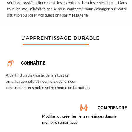
chemin de la transformation, c’est le temps du
mentoring collectif et des ateliers de co-
développement pour ancrer durablement la
transformation.
TRANSFÉRER
Formation présentielle et distancielle, coaching
individuel, atelier de coaching, immersion « vis ma vie
», notre objectif est de vous faire vivre une
expérience qui vous forme et vous transforme.
FORMATION DES FORMATEURS
FORMATION DES MANAGERS
Collin Formation, l’École de
PHI, l’École de l’Agilité
l’Apprentissage
Managériale
Découvrir
Découvrir
Grille tarifaire