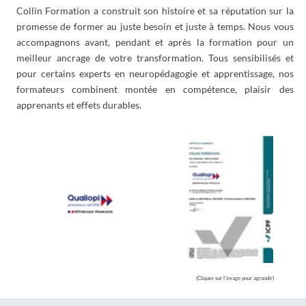
(Cliquer sur l’image pour agrandir)
NOS VALEURS
Les sciences cognitives de
Le juste besoin et juste à
l'apprentissage
temps
Ne former que sur ce qui est
Des pratiques pédagogiques
transférable immédiatement dans le
actives qui améliorent notablement
contexte professionnel et au bon
les résultats d’apprentissage et
moment.
durablement.
Des offres sur mesure
Un accompagnement dans le
temps
Construire ensemble la solution qui
Après la formation vient le temps de