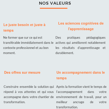
répond à vos attentes et qui vous
l’accompagnement dans votre
accompagne dans votre chantier de
environnement de travail, pour un
transformation.
meilleur ancrage de votre
transformation.
Pour garantir une parfaite adéquation entre vos objectifs opérationnels
et nos prestations, toutes nos formations sont conçues sur mesure,
avec vous et pour vous.
Prérequis, objectifs, durée, modalités et délais d’accès, méthodes
pédagogiques, évaluations,
tout est défini ensemble, en toute
transparence.
C’est dans ces conditions que nous pouvons vous assurer « le juste
besoin au juste moment » et un accompagnement durable, sans « prêt à
former ».
Des formations sur mesure, qui vous ressemblent et qui nous
rassemblent.
Par ailleurs, toutes nos formations sont accessibles aux personnes
en situation de handicap. Lors de l’analyse de votre contexte, nous
vérifions systématiquement les éventuels besoins spécifiques. Dans
tous les cas, n’hésitez pas à nous contacter pour échanger sur votre
situation ou poser vos questions par messagerie.