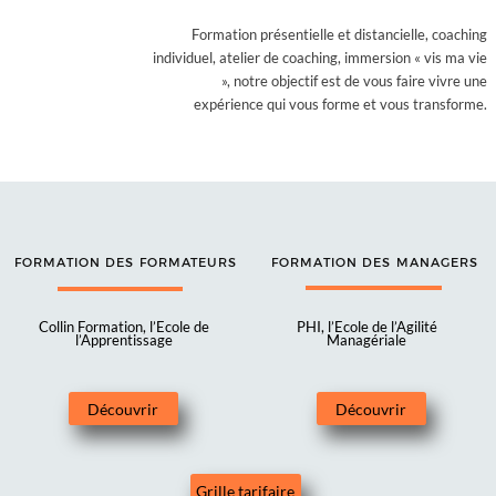
06 74 45 37 99
eric@collin-
formation.fr
Ce site web utilise les cookies. Veuillez consulter
Refuser
Tout accepter
notre
politique de confidentialité
pour plus
Site réalisé par
CF2D
| Politique de
confidentialité et
de détails.
mentions légales